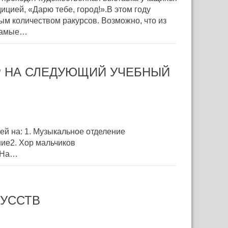
ицией, «Дарю тебе, город!».В этом году
ым количеством ракурсов. Возможно, что из
 Самые…
Р НА СЛЕДУЮЩИЙ УЧЕБНЫЙ
ием детей на: 1. Музыкальное отделение
ение2. Хор мальчиков
На…
КУССТВ