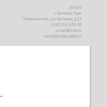
182100
г. Великие Луки
Псковская обл., ул. Ботвина, д.12
8 (81153) 3-52-20
cevart@mail.ru
cevart@vluki.reg60.ru
"