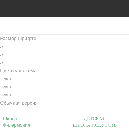
Размер шрифта:
A
A
A
Цветовая схема:
текст
текст
текст
Обычная версия
Школа
ДЕТСКАЯ
Филармония
ШКОЛА ИСКУССТВ