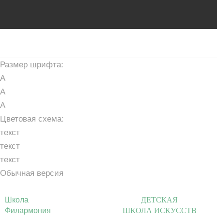
Размер шрифта:
A
A
A
Цветовая схема:
текст
текст
текст
Обычная версия
Школа
ДЕТСКАЯ
Филармония
ШКОЛА ИСКУССТВ